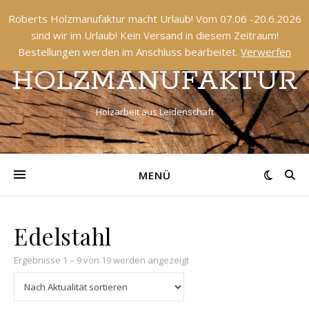
Roberts Holzmanufaktur macht Urlaub! Vom 07.06 -20.6.2026
sind wir im Urlaub! Kein Versand in diesem Zeitraum!
ROBERTS
Bestellungen werden im Anschluss bearbeitet.
Verwerfen
HOLZMANUFAKTUR
Holzarbeit aus Leidenschaft
MENÜ
Edelstahl
Nach Aktualität sortiert
Ergebnisse 1 – 9 von 19 werden angezeigt