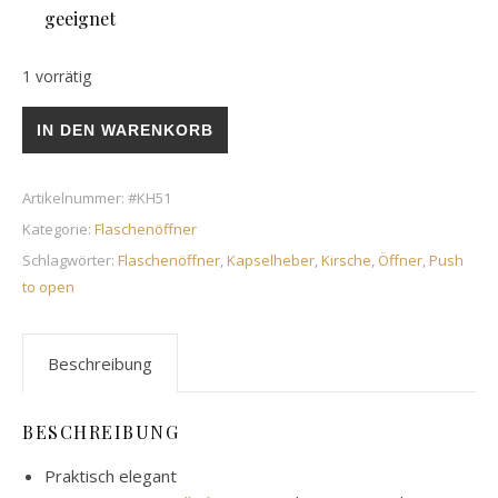
geeignet
1 vorrätig
ultimativer Flaschenöffner mit push-to-open Automatik (KH5
IN DEN WARENKORB
Artikelnummer:
#KH51
Kategorie:
Flaschenöffner
Schlagwörter:
Flaschenöffner
,
Kapselheber
,
Kirsche
,
Öffner
,
Push
to open
Beschreibung
BESCHREIBUNG
Praktisch elegant