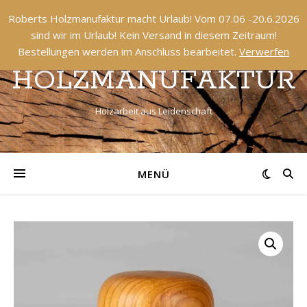
Roberts Holzmanufaktur macht Urlaub! Vom 07.06 -20.6.2026
sind wir im Urlaub! Kein Versand in diesem Zeitraum!
ROBERTS
Bestellungen werden im Anschluss bearbeitet.
Verwerfen
HOLZMANUFAKTUR
Holzarbeit aus Leidenschaft
MENÜ