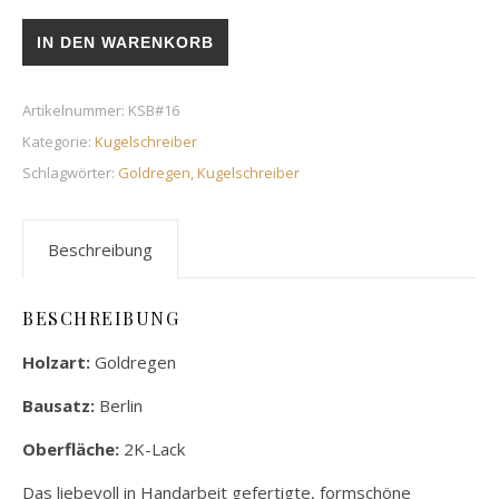
Kugelschreiber "Berlin" Goldregen Menge
IN DEN WARENKORB
Artikelnummer:
KSB#16
Kategorie:
Kugelschreiber
Schlagwörter:
Goldregen
,
Kugelschreiber
Beschreibung
BESCHREIBUNG
Holzart:
Goldregen
Bausatz:
Berlin
Oberfläche:
2K-Lack
Das liebevoll in Handarbeit gefertigte, formschöne