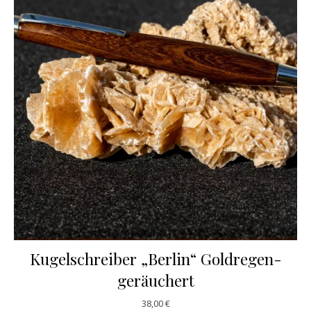
Kugelschreiber „Berlin“ Goldregen-
geräuchert
38,00
€